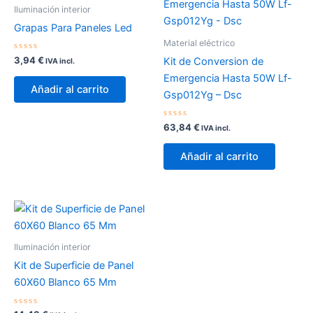
Iluminación interior
Grapas Para Paneles Led
Material eléctrico
Valorado
3,94
€
Kit de Conversion de
IVA incl.
con
0
Emergencia Hasta 50W Lf-
de
Añadir al carrito
5
Gsp012Yg – Dsc
Valorado
63,84
€
IVA incl.
con
0
de
Añadir al carrito
5
Iluminación interior
Kit de Superficie de Panel
60X60 Blanco 65 Mm