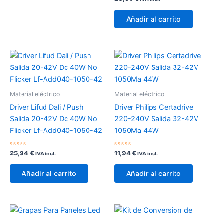
con
0
de
Añadir al carrito
5
Material eléctrico
Material eléctrico
Driver Lifud Dali / Push
Driver Philips Certadrive
Salida 20-42V Dc 40W No
220-240V Salida 32-42V
Flicker Lf-Add040-1050-42
1050Ma 44W
Valorado
Valorado
25,94
€
11,94
€
IVA incl.
IVA incl.
con
con
0
0
de
de
Añadir al carrito
Añadir al carrito
5
5