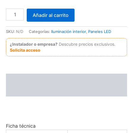
Panel
Añadir al carrito
Led
Serie
Bure
SKU:
N/D
Categorías:
Iluminación interior
,
Paneles LED
60X60
Cm
¿Instalador o empresa?
Descubre precios exclusivos.
42W
Solicita acceso
No
Flicker
Driver
Philips
cantidad
Descripción
Información adicional
Ficha técnica