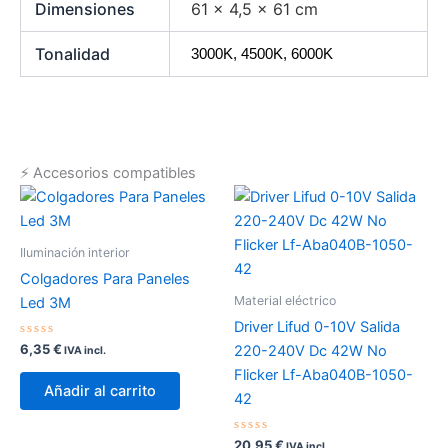
Dimensiones
61 × 4,5 × 61 cm
Tonalidad
3000K, 4500K, 6000K
⚡ Accesorios compatibles
Iluminación interior
Colgadores Para Paneles
Material eléctrico
Led 3M
Driver Lifud 0-10V Salida
Valorado
6,35
€
220-240V Dc 42W No
IVA incl.
con
0
Flicker Lf-Aba040B-1050-
de
Añadir al carrito
5
42
Valorado
20,95
€
IVA incl.