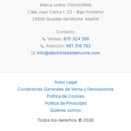
Marca online: ElectriciWeb
en
en
Calle Juan Carlos I, 53 - Bajo Posterior
la
la
28660 Boadilla del Monte, Madrid
página
pá
de
de
Contacto
producto
pr
📞 Ventas:
670 324 306
📞 Atención:
661 316 783
✉️
info@electricidaddelmonte.com
Aviso Legal
Condiciones Generales de Venta y Devoluciones
Política de Cookies
Política de Privacidad
Quiénes somos
Todos los derechos © 2026