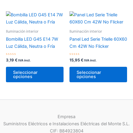
múl
var
La
op
Iluminación interior
Iluminación interior
se
Bombilla LED G45 E14 7W
Panel Led Serie Trielle 60X60
pu
Luz Cálida, Neutra o Fría
Cm 42W No Flicker
ele
en
Valorado
Valorado
3,19
€
15,95
€
IVA incl.
IVA incl.
la
con
con
0
0
Este
Es
pá
de
de
Seleccionar
Seleccionar
5
5
producto
pr
opciones
opciones
de
tiene
tie
pr
múltiples
múl
variantes.
var
Las
La
opciones
op
Empresa
se
se
Suministros Eléctricos e Instalaciones Eléctricas del Monte S.L.
pueden
pu
CIF: B84923804
elegir
ele