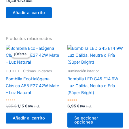
Valorado
14,48
€
IVA incl.
con
0
de
Añadir al carrito
5
Productos relacionados
¡Oferta!
¡Oferta!
OUTLET - Últimas unidades
Iluminación interior
Bombilla EcoHalógena
Bombilla LED G45 E14 9W
Clásica A55 E27 42W Mate
Luz Cálida, Neutra o Fría
– Luz Natural
(Súper Bright)
Valorado
El
El
Valorado
1,95
€
1,15
€
6,95
€
IVA incl.
IVA incl.
con
con
precio
precio
0
0
Es
original
actual
de
de
Añadir al carrito
Seleccionar
5
5
pr
era:
es:
opciones
1,95 €.
1,15 €.
tie