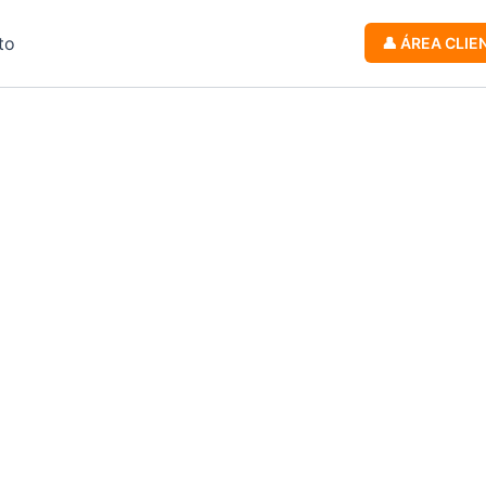
to
👤 ÁREA CLIE