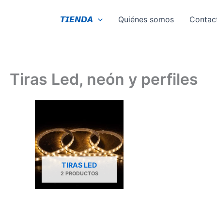
Ir
al
𝙏𝙄𝙀𝙉𝘿𝘼
Quiénes somos
Contac
contenido
Tiras Led, neón y perfiles
TIRAS LED
2 PRODUCTOS