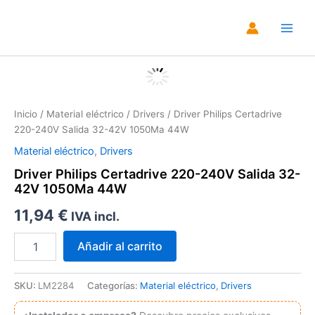
Ir
al
Main
contenido
Men
Zoo
Inicio
/
Material eléctrico
/
Drivers
/ Driver Philips Certadrive
220-240V Salida 32-42V 1050Ma 44W
Material eléctrico
,
Drivers
Driver Philips Certadrive 220-240V Salida 32-
42V 1050Ma 44W
11,94
€
IVA incl.
Driver
Añadir al carrito
Philips
Certadrive
220-
SKU:
LM2284
Categorías:
Material eléctrico
,
Drivers
240V
Salida