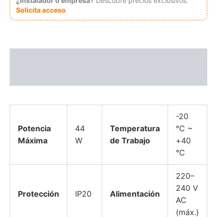
¿Instalador o empresa?
Descubre precios exclusivos.
32-
Solicita acceso
42V
1050Ma
44W
cantidad
Descripción
Información adicional
-20
Potencia
44
Temperatura
°C ~
Máxima
W
de Trabajo
+40
°C
220–
240 V
Protección
IP20
Alimentación
AC
(máx.)