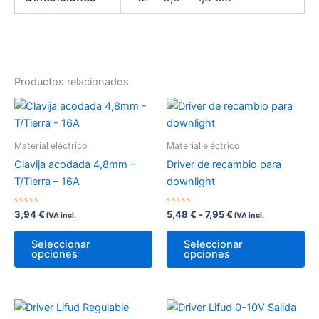
Productos relacionados
Material eléctrico
Material eléctrico
Clavija acodada 4,8mm –
Driver de recambio para
T/Tierra – 16A
downlight
Valorado
Valorado
Rango
3,94
€
5,48
€
-
7,95
€
IVA incl.
IVA incl.
con
con
de
0
0
Este
Es
precios:
de
de
Seleccionar
Seleccionar
5
5
producto
pr
desde
opciones
opciones
5,48 €
tiene
tie
hasta
múltiples
múl
7,95 €
variantes.
var
Las
La