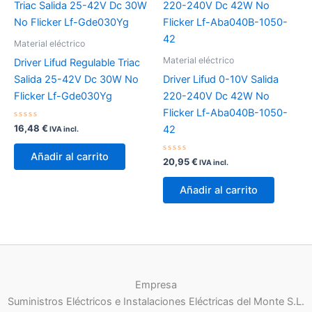
opciones
op
se
se
Material eléctrico
pueden
pu
Material eléctrico
Driver Lifud Regulable Triac
elegir
ele
Salida 25-42V Dc 30W No
Driver Lifud 0-10V Salida
en
en
Flicker Lf-Gde030Yg
220-240V Dc 42W No
la
la
Flicker Lf-Aba040B-1050-
página
pá
Valorado
16,48
€
42
IVA incl.
de
de
con
0
producto
pr
de
Añadir al carrito
5
Valorado
20,95
€
IVA incl.
con
0
de
Añadir al carrito
5
Empresa
Suministros Eléctricos e Instalaciones Eléctricas del Monte S.L.