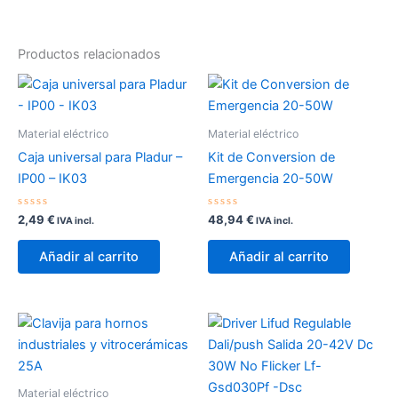
Productos relacionados
Material eléctrico
Material eléctrico
Caja universal para Pladur –
Kit de Conversion de
IP00 – IK03
Emergencia 20-50W
Valorado
Valorado
2,49
€
48,94
€
IVA incl.
IVA incl.
con
con
0
0
de
de
Añadir al carrito
Añadir al carrito
5
5
Material eléctrico