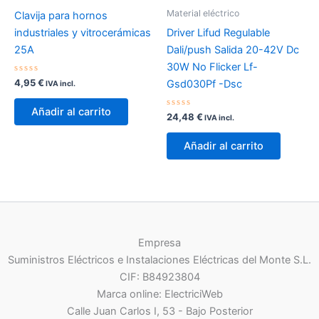
Material eléctrico
Clavija para hornos
industriales y vitrocerámicas
Driver Lifud Regulable
25A
Dali/push Salida 20-42V Dc
30W No Flicker Lf-
Valorado
4,95
€
Gsd030Pf -Dsc
IVA incl.
con
0
de
Añadir al carrito
5
Valorado
24,48
€
IVA incl.
con
0
de
Añadir al carrito
5
Empresa
Suministros Eléctricos e Instalaciones Eléctricas del Monte S.L.
CIF: B84923804
Marca online: ElectriciWeb
Calle Juan Carlos I, 53 - Bajo Posterior