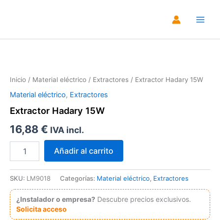
Ir
al
Main
contenido
Men
Zoo
Inicio
/
Material eléctrico
/
Extractores
/ Extractor Hadary 15W
Material eléctrico
,
Extractores
Extractor Hadary 15W
16,88
€
IVA incl.
Extractor
Añadir al carrito
Hadary
15W
cantidad
SKU:
LM9018
Categorías:
Material eléctrico
,
Extractores
¿Instalador o empresa?
Descubre precios exclusivos.
Solicita acceso