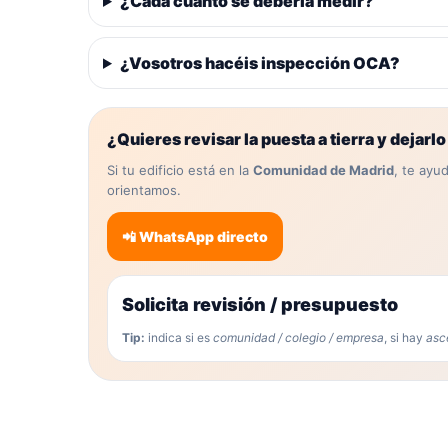
¿Cada cuánto se debería medir?
¿Vosotros hacéis inspección OCA?
¿Quieres revisar la puesta a tierra y dejarl
Si tu edificio está en la
Comunidad de Madrid
, te ayu
orientamos.
📲 WhatsApp directo
Solicita revisión / presupuesto
Tip:
indica si es
comunidad / colegio / empresa
, si hay
asc