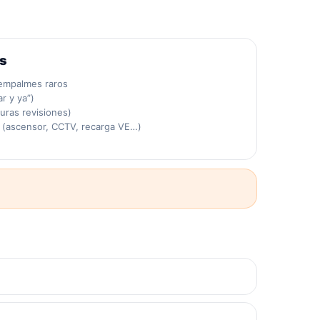
as
 empalmes raros
r y ya”)
uras revisiones)
 (ascensor, CCTV, recarga VE…)