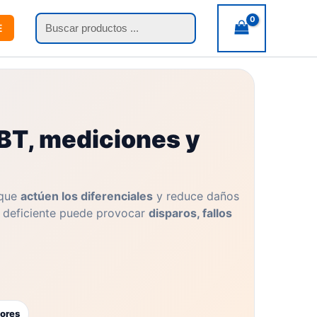
Búsqueda
E
de
productos
BT, mediciones y
 que
actúen los diferenciales
y reduce daños
a deficiente puede provocar
disparos, fallos
dores