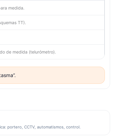
para medida.
esquemas TT).
do de medida (telurómetro).
tasma”.
ca: portero, CCTV, automatismos, control.