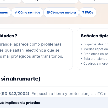
samos
📏 Cómo se mide
🧰 Cómo se mejora
❓ FAQs
nidades?
Señales típi
o grande: aparece como
problemas
• Disparos aleator
• Averías repetid
es que saltan, electrónica que se
• Problemas en p
 mal protegidos ante transitorios.
• Sobretensiones
• Cuadros sin ord
, sin abrumarte)
 (RD 842/2002)
. En puesta a tierra y protección, las ITC 
ué implica en la práctica