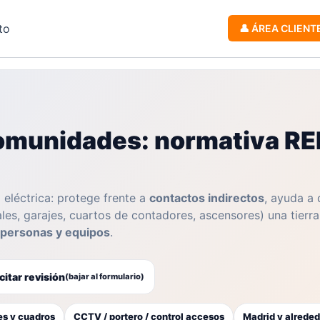
to
👤 ÁREA CLIENT
comunidades: normativa RE
 eléctrica: protege frente a
contactos indirectos
, ayuda a
les, garajes, cuartos de contadores, ascensores) una tierr
 personas y equipos
.
icitar revisión
(bajar al formulario)
s y cuadros
CCTV / portero / control accesos
Madrid y alrede