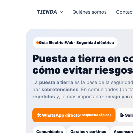
Ir
al
𝙏𝙄𝙀𝙉𝘿𝘼
Quiénes somos
Contac
contenido
Guía ElectriciWeb · Seguridad eléctrica
Puesta a tierra en 
cómo evitar riesgos
La
puesta a tierra
es la base de la seguridad
por
sobretensiones
. En comunidades (porta
repetidos
y, lo más importante:
riesgo para
🛠️ WhatsApp directo
📝 Sol
(respuesta rápida)
Comunidades
Garajes y parkings
Ascensore