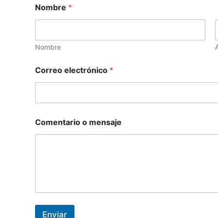
Nombre
*
Nombre
Correo electrónico
*
C
Comentario o mensaje
o
m
e
n
t
a
r
i
o
o
Enviar
N