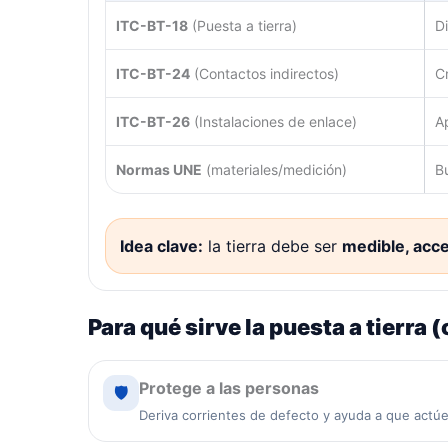
ITC-BT-18
(Puesta a tierra)
D
ITC-BT-24
(Contactos indirectos)
C
ITC-BT-26
(Instalaciones de enlace)
A
Normas UNE
(materiales/medición)
B
Idea clave:
la tierra debe ser
medible, acce
Para qué sirve la puesta a tierra (
Protege a las personas
🛡️
Deriva corrientes de defecto y ayuda a que actúe