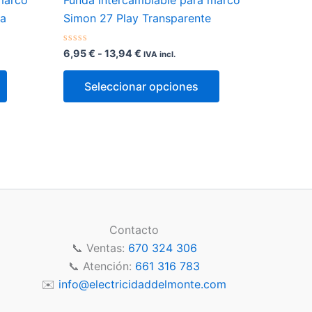
marco
Funda intercambiable para marco
na
Simon 27 Play Transparente
Rango
Valorado
6,95
€
-
13,94
€
IVA incl.
con
de
0
Este
Este
precios:
de
Seleccionar opciones
5
desde
producto
producto
6,95 €
tiene
tiene
hasta
múltiples
múltiples
13,94 €
variantes.
variantes.
Las
Las
opciones
opciones
se
se
pueden
pueden
Contacto
elegir
elegir
📞 Ventas:
670 324 306
en
en
📞 Atención:
661 316 783
la
la
✉️
info@electricidaddelmonte.com
página
página
de
de