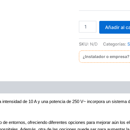
Pulsador
Añadir al ca
con
grabado
campana
SKU:
N/D
Categorías:
S
10
A
¿Instalador o empresa?
250V~
y
sistema
de
embornamiento
rápido
Simon
27
intensidad de 10 A y una potencia de 250 V~ incorpora un sistema 
Play
cantidad
o de entornos, ofreciendo diferentes opciones para mejorar aún los e
 hospitales. Además, otra de las opciones puede ser para aumentar la