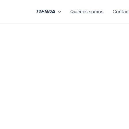
Ir
al
𝙏𝙄𝙀𝙉𝘿𝘼
Quiénes somos
Contac
contenido