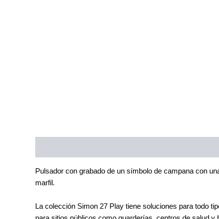
Descripción
Información adicional
Pulsador con grabado de un símbolo de campana con una 
marfil.
La colección Simon 27 Play tiene soluciones para todo tip
para sitios públicos como guarderías, centros de salud y