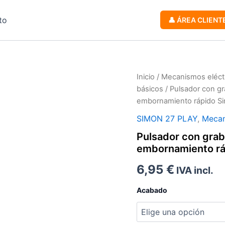
to
👤 ÁREA CLIENT
Inicio
/
Mecanismos eléct
básicos
/ Pulsador con g
Zoom
embornamiento rápido Si
SIMON 27 PLAY
,
Mecan
Pulsador con gra
embornamiento rá
6,95
€
IVA incl.
Acabado