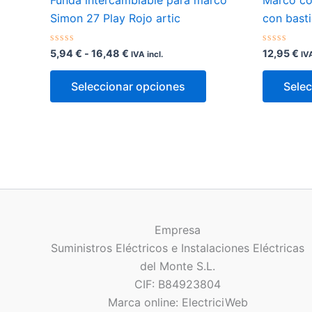
Funda intercambiable para marco
Marco co
Simon 27 Play Rojo artic
con bast
Rango
Valorado
Valorado
5,94
€
-
16,48
€
12,95
€
IVA incl.
IVA
con
con
de
0
0
Este
precios:
de
de
Seleccionar opciones
Selec
5
5
desde
producto
5,94 €
tiene
hasta
múltiples
16,48 €
variantes.
Las
opciones
se
pueden
Empresa
elegir
Suministros Eléctricos e Instalaciones Eléctricas
en
del Monte S.L.
la
CIF: B84923804
página
Marca online: ElectriciWeb
de