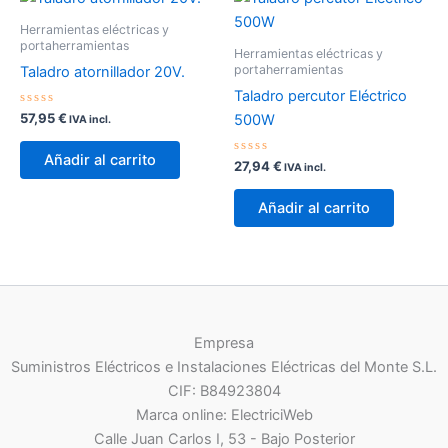
Herramientas eléctricas y
portaherramientas
Herramientas eléctricas y
portaherramientas
Taladro atornillador 20V.
Taladro percutor Eléctrico
Valorado
57,95
€
500W
IVA incl.
con
0
de
Añadir al carrito
5
Valorado
27,94
€
IVA incl.
con
0
de
Añadir al carrito
5
Empresa
Suministros Eléctricos e Instalaciones Eléctricas del Monte S.L.
CIF: B84923804
Marca online: ElectriciWeb
Calle Juan Carlos I, 53 - Bajo Posterior