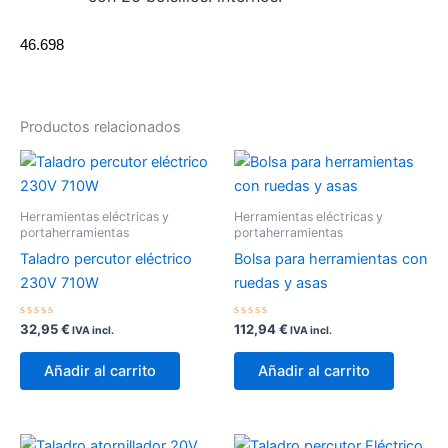
46.698
Productos relacionados
Herramientas eléctricas y
Herramientas eléctricas y
portaherramientas
portaherramientas
Taladro percutor eléctrico
Bolsa para herramientas con
230V 710W
ruedas y asas
Valorado
Valorado
32,95
€
112,94
€
IVA incl.
IVA incl.
con
con
0
0
de
de
Añadir al carrito
Añadir al carrito
5
5