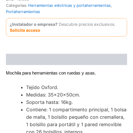
ruedas
Categorías:
Herramientas eléctricas y portaherramientas
,
y
Portaherramientas
asas
cantidad
¿Instalador o empresa?
Descubre precios exclusivos.
Solicita acceso
Descripción
Mochila para herramientas con ruedas y asas.
Tejido Oxford.
Medidas: 35x20x50cm.
Soporta hasta: 16kg.
Contiene: 1 compartimento principal, 1 bolsa
de malla, 1 bolsillo pequeño con cremallera,
1 bolsillo para portátil y 1 pared removible
con 26 bolsillos. internos.