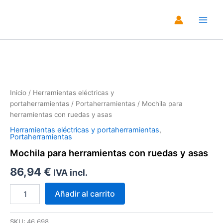
Ir
al
Main
contenido
Men
Zoo
Inicio
/
Herramientas eléctricas y
portaherramientas
/
Portaherramientas
/ Mochila para
herramientas con ruedas y asas
Herramientas eléctricas y portaherramientas
,
Portaherramientas
Mochila para herramientas con ruedas y asas
86,94
€
IVA incl.
Mochila
Añadir al carrito
para
herramientas
con
SKU:
46.698