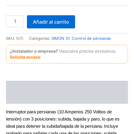
Interruptor
Añadir al carrito
para
persianas
10
SKU:
N/D
Categorías:
SIMON 31
,
Control de persianas
A
250V~
¿Instalador o empresa?
Descubre precios exclusivos.
con
Solicita acceso
3
posiciones:
subida,
bajada
y
Descripción
paro
Simon
Información adicional
31
cantidad
Interruptor para persianas (10 Amperios 250 Voltios de
tensión) con 3 posiciones: subida, bajada y paro, lo que es
ideal para detener la subida/bajada de la persiana. Incluye
grabado para señalar cada una de las posiciones: subida,