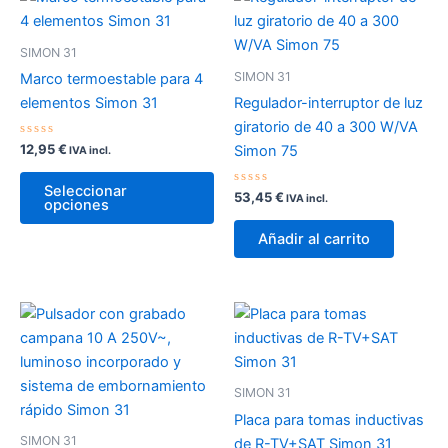
SIMON 31
SIMON 31
Marco termoestable para 4
elementos Simon 31
Regulador-interruptor de luz
giratorio de 40 a 300 W/VA
Valorado
12,95
€
Simon 75
IVA incl.
con
0
Este
de
Seleccionar
5
Valorado
53,45
€
producto
IVA incl.
opciones
con
0
tiene
de
Añadir al carrito
5
múltiples
variantes.
Las
opciones
se
pueden
elegir
SIMON 31
en
Placa para tomas inductivas
la
SIMON 31
de R-TV+SAT Simon 31