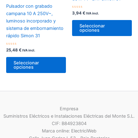
página
Pulsador con grabado
de
Valorado
3,94
€
campana 10 A 250V~,
IVA incl.
con
producto
0
luminoso incorporado y
Es
de
Seleccionar
5
sistema de embornamiento
pr
opciones
rápido Simon 31
tie
múl
Valorado
25,48
€
var
IVA incl.
con
0
Este
La
de
Seleccionar
5
producto
op
opciones
tiene
se
múltiples
pu
variantes.
ele
Las
en
opciones
la
Empresa
se
pá
Suministros Eléctricos e Instalaciones Eléctricas del Monte S.L.
pueden
de
CIF: B84923804
elegir
pr
Marca online: ElectriciWeb
en