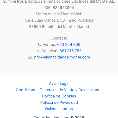
Suministros Eléctricos e Instalaciones Eléctricas del Monte S.L.
pu
CIF: B84923804
ele
Marca online: ElectriciWeb
en
Calle Juan Carlos I, 53 - Bajo Posterior
la
28660 Boadilla del Monte, Madrid
pá
de
Contacto
pr
📞 Ventas:
670 324 306
📞 Atención:
661 316 783
✉️
info@electricidaddelmonte.com
Aviso Legal
Condiciones Generales de Venta y Devoluciones
Política de Cookies
Política de Privacidad
Quiénes somos
Todos los derechos © 2026