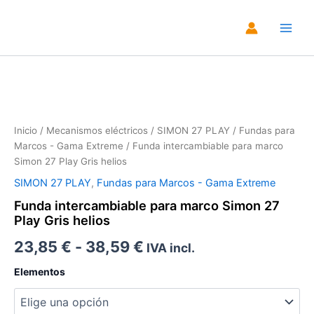
Ir
al
Main
contenido
Men
Zoo
Inicio
/
Mecanismos eléctricos
/
SIMON 27 PLAY
/
Fundas para
Marcos - Gama Extreme
/ Funda intercambiable para marco
Simon 27 Play Gris helios
SIMON 27 PLAY
,
Fundas para Marcos - Gama Extreme
Funda intercambiable para marco Simon 27
Play Gris helios
Rango
23,85
€
-
38,59
€
IVA incl.
de
Elementos
precios: