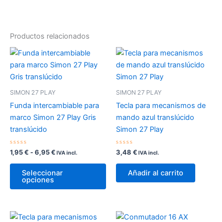
Productos relacionados
SIMON 27 PLAY
SIMON 27 PLAY
Funda intercambiable para
Tecla para mecanismos de
marco Simon 27 Play Gris
mando azul translúcido
translúcido
Simon 27 Play
Valorado
Rango
Valorado
1,95
€
-
6,95
€
3,48
€
IVA incl.
IVA incl.
con
con
de
0
0
Este
precios:
de
de
Seleccionar
Añadir al carrito
5
5
producto
desde
opciones
1,95 €
tiene
hasta
múltiples
6,95 €
variantes.