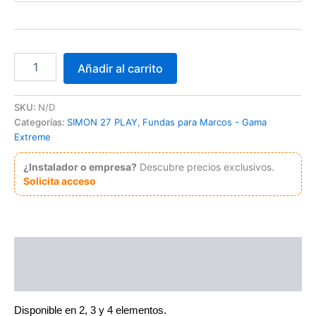
desde
23,85 €
hasta
Funda
Añadir al carrito
intercambiable
38,59 €
para
marco
SKU:
N/D
Simon
Categorías:
SIMON 27 PLAY
,
Fundas para Marcos - Gama
27
Extreme
Play
Gris
¿Instalador o empresa?
Descubre precios exclusivos.
helios
Solicita acceso
cantidad
Descripción
Información adicional
Disponible en 2, 3 y 4 elementos.