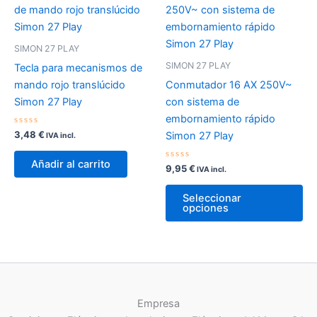
Las
opciones
se
SIMON 27 PLAY
pueden
SIMON 27 PLAY
Tecla para mecanismos de
elegir
mando rojo translúcido
Conmutador 16 AX 250V~
en
Simon 27 Play
con sistema de
la
embornamiento rápido
página
Valorado
3,48
€
Simon 27 Play
IVA incl.
de
con
0
producto
de
Añadir al carrito
5
Valorado
9,95
€
IVA incl.
con
0
Es
de
Seleccionar
5
pr
opciones
tie
múl
var
La
op
Empresa
se