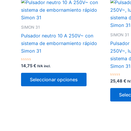
SIMON 31
SIMON 31
Pulsador neutro 10 A 250V~ con
sistema de embornamiento rápido
Pulsador
Simon 31
250V~, l
sistema 
Valorado
14,75
€
Simon 31
IVA incl.
con
0
Este
de
Seleccionar opciones
5
Valorado
25,48
€
producto
IV
con
0
tiene
de
Selec
5
múltiples
variantes.
Las
opciones
se