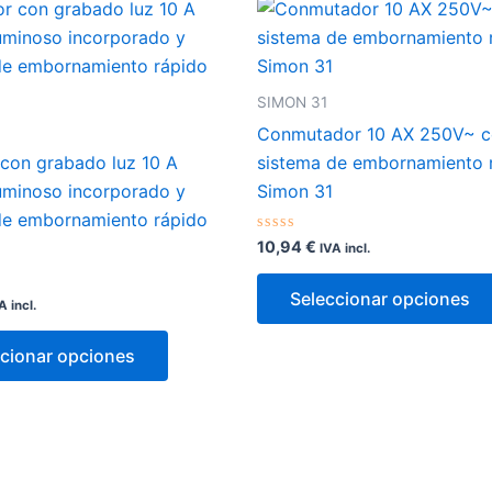
SIMON 31
Conmutador 10 AX 250V~ 
 con grabado luz 10 A
sistema de embornamiento 
uminoso incorporado y
Simon 31
de embornamiento rápido
Valorado
10,94
€
IVA incl.
con
0
de
Seleccionar opciones
5
A incl.
Este
cionar opciones
producto
tiene
múltiples
variantes.
Las