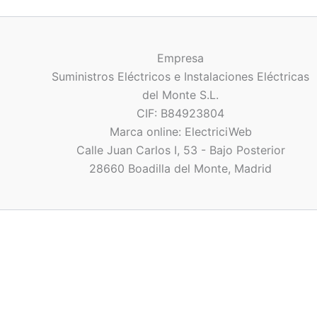
pueden
elegir
en
Empresa
la
Suministros Eléctricos e Instalaciones Eléctricas
página
del Monte S.L.
de
CIF: B84923804
producto
Marca online: ElectriciWeb
Calle Juan Carlos I, 53 - Bajo Posterior
28660 Boadilla del Monte, Madrid