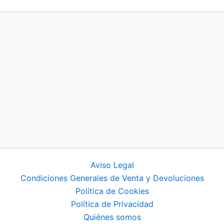
opciones
se
pueden
elegir
en
la
página
de
producto
Aviso Legal
Condiciones Generales de Venta y Devoluciones
Política de Cookies
Política de Privacidad
Quiénes somos