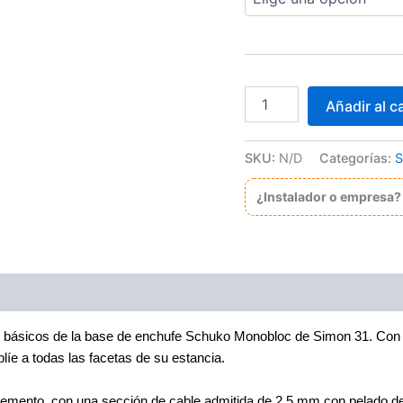
Base
Añadir al ca
de
enchufe
schuko
SKU:
N/D
Categorías:
S
monobloc
16
¿Instalador o empresa?
A
250
V~
con
disp.
seguridad
y
sistema
res básicos de la base de enchufe Schuko Monobloc de Simon 31. Con d
de
plíe a todas las facetas de su estancia.
embornamiento
tornillo
-
emento, con una sección de cable admitida de 2,5 mm con pelado de