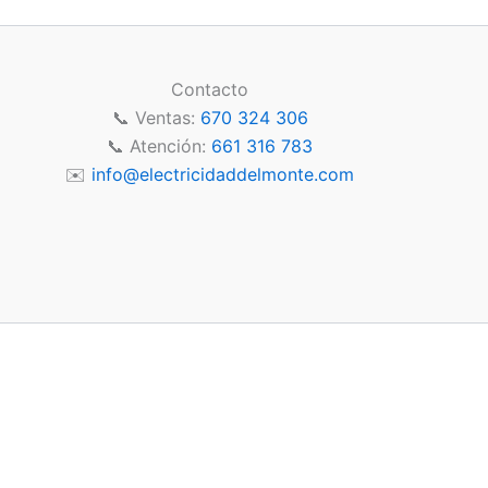
pueden
pueden
elegir
elegir
en
en
Contacto
la
la
📞 Ventas:
670 324 306
página
página
📞 Atención:
661 316 783
de
de
✉️
info@electricidaddelmonte.com
producto
producto