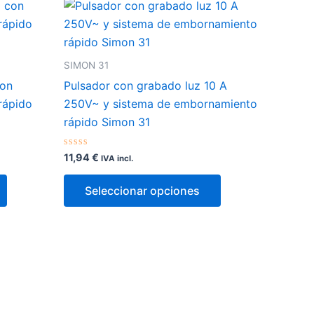
SIMON 31
con
Pulsador con grabado luz 10 A
rápido
250V~ y sistema de embornamiento
rápido Simon 31
Valorado
11,94
€
IVA incl.
con
0
Este
Este
de
Seleccionar opciones
5
producto
producto
tiene
tiene
múltiples
múltiples
variantes.
variantes.
Las
Las
opciones
opciones
se
se