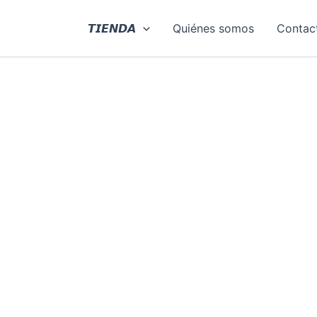
Ir
al
𝙏𝙄𝙀𝙉𝘿𝘼
Quiénes somos
Contac
contenido