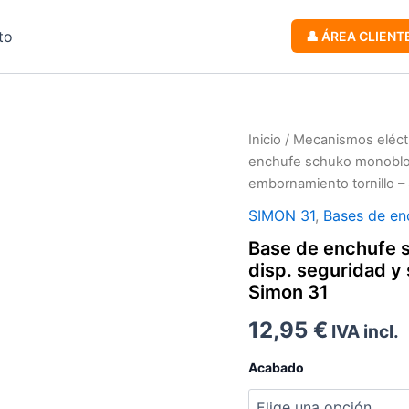
to
👤 ÁREA CLIENT
Inicio
/
Mecanismos eléct
enchufe schuko monobloc
Zoom
embornamiento tornillo –
SIMON 31
,
Bases de en
Base de enchufe 
disp. seguridad y
Simon 31
12,95
€
IVA incl.
Acabado