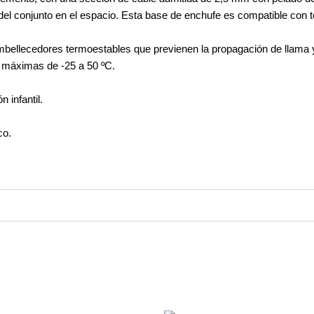
Simon
al del conjunto en el espacio. Esta base de enchufe es compatible con
31
cantidad
mbellecedores termoestables que previenen la propagación de llama 
 máximas de -25 a 50 ºC.
 infantil.
co.