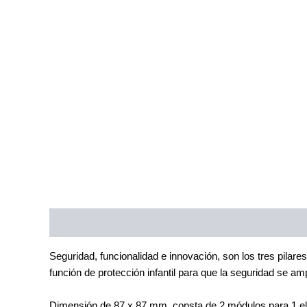
Descripción
Información adicional
Seguridad, funcionalidad e innovación, son los tres pila
función de protección infantil para que la seguridad se am
Dimensión de 87 x 87 mm, consta de 2 módulos para 1 el