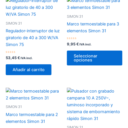
SIMON 31
SIMON 31
Marco termoestable para 3
Regulador-interruptor de luz
elementos Simon 31
giratorio de 40 a 300 W/VA
Valorado
9,95
€
Simon 75
IVA incl.
con
0
Es
de
Seleccionar
Valorado
5
53,45
€
pr
IVA incl.
opciones
con
0
tie
de
Añadir al carrito
5
múl
var
La
op
se
pu
SIMON 31
ele
Marco termoestable para 2
en
elementos Simon 31
la
SIMON 31